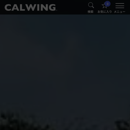
0
®
®
検索
お気に入り
メニュー