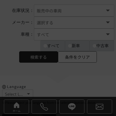
在庫状況：
メーカー：
車種：
すべて
新車
中古車
検索する
条件をクリア
Language
※Please select your language from the selection buttons above.
ホーム