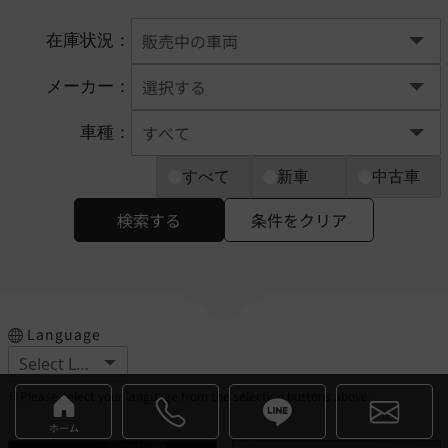
在庫状況：
メーカー：
車種：
すべて
新車
中古車
検索する
条件をクリア
Language
※Please select your language from the selection buttons above.
ホーム