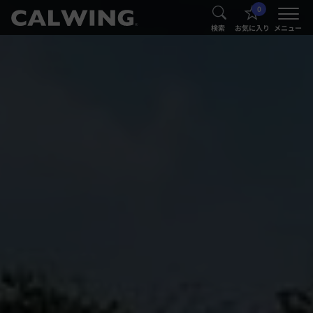
0
®
®
検索
お気に入り
メニュー