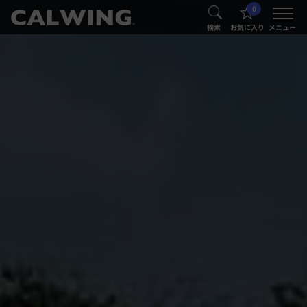
0
®
®
検索
お気に入り
メニュー