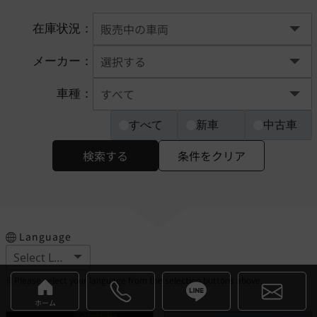
在庫状況：
メーカー：
車種：
すべて
新車
中古車
検索する
条件をクリア
Language
※Please select your language from the selection buttons above.
ホーム