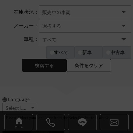
在庫状況：
メーカー：
車種：
すべて
新車
中古車
検索する
条件をクリア
Language
※Please select your language from the selection buttons above.
ホーム