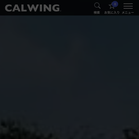
0
®
®
検索
お気に入り
メニュー