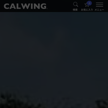
0
®
®
検索
お気に入り
メニュー