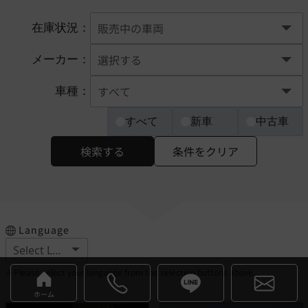
在庫状況：
メーカー：
車種：
すべて
新車
中古車
検索する
条件をクリア
Language
※Please select your language from the selection buttons above.
ホーム