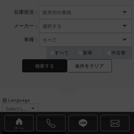
在庫状況：
メーカー：
車種：
すべて
新車
中古車
検索する
条件をクリア
Language
※Please select your language from the selection buttons above.
ホーム