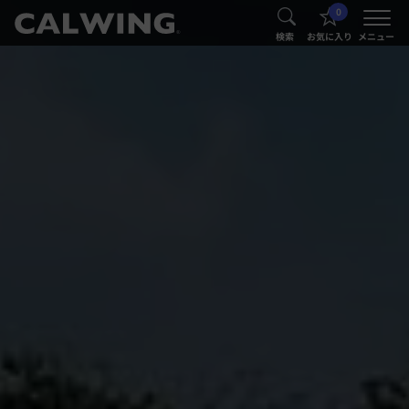
0
®
®
検索
お気に入り
メニュー