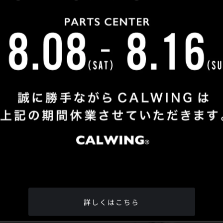
Shop Info
TEL
：
04-2991-7770
FAX
：04-2991-7760
OPEN
：火曜日 - 日曜日：10：00 - 18：00
CLOSE
：月曜日
ADDRESS
：埼玉県所沢市松郷342-6
Google Map
詳しくはこちら