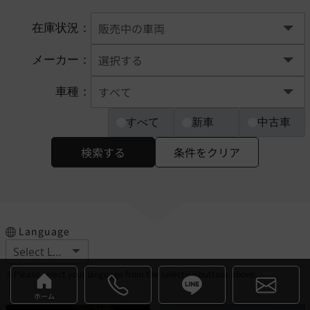
在庫状況：
メーカー：
車種：
すべて
新車
中古車
検索する
条件をクリア
Language
※Please select your language from the selection buttons above.
ホーム