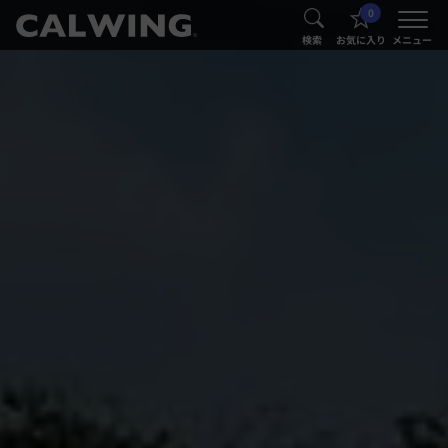
0
®
®
検索
お気に入り
メニュー