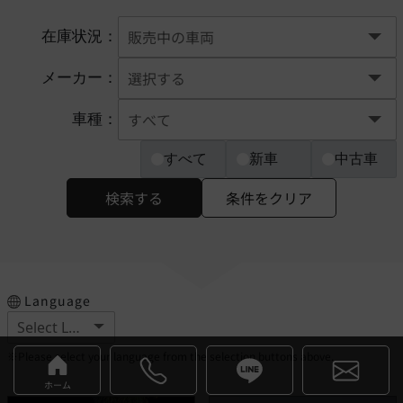
在庫状況：
メーカー：
車種：
すべて
新車
中古車
検索する
条件をクリア
Language
※Please select your language from the selection buttons above.
ホーム