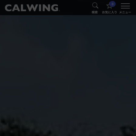
0
®
®
検索
お気に入り
メニュー