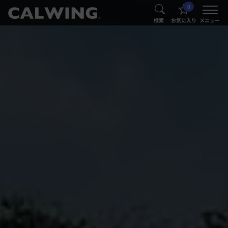
0
®
®
検索
お気に入り
メニュー