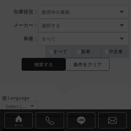
在庫状況：
メーカー：
車種：
すべて
新車
中古車
検索する
条件をクリア
Language
※Please select your language from the selection buttons above.
ホーム