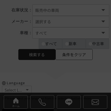
在庫状況：
メーカー：
車種：
すべて
新車
中古車
検索する
条件をクリア
Language
※Please select your language from the selection buttons above.
ホーム