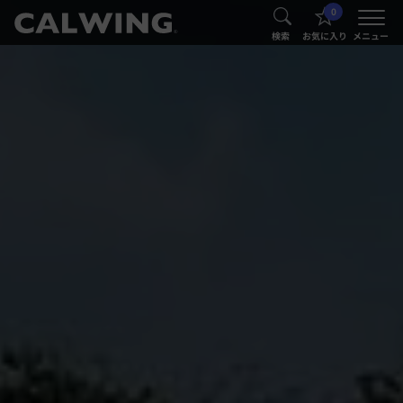
0
®
®
検索
お気に入り
メニュー