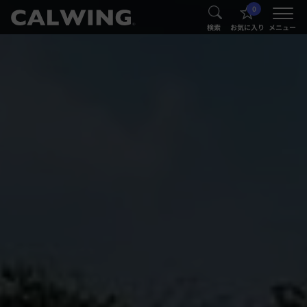
0
®
®
検索
お気に入り
メニュー