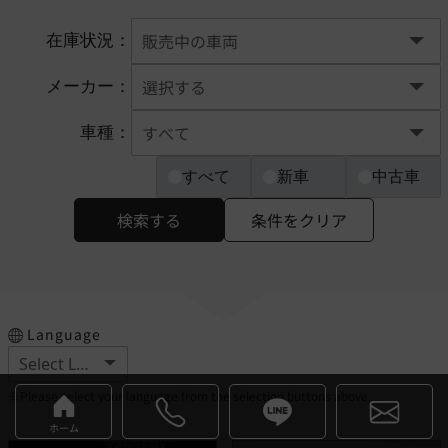
在庫状況：
メーカー：
車種：
すべて
新車
中古車
検索する
条件をクリア
Language
※Please select your language from the selection buttons above.
ホーム