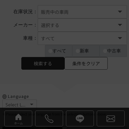
在庫状況：
メーカー：
車種：
すべて
新車
中古車
検索する
条件をクリア
Language
※Please select your language from the selection buttons above.
ホーム