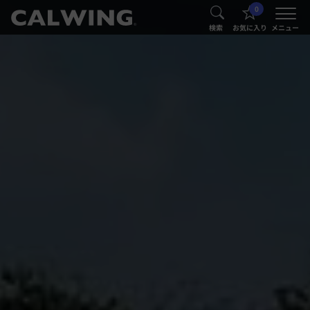
0
®
®
検索
お気に入り
メニュー