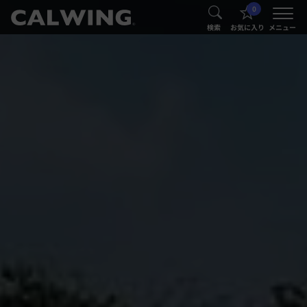
0
®
®
検索
お気に入り
メニュー