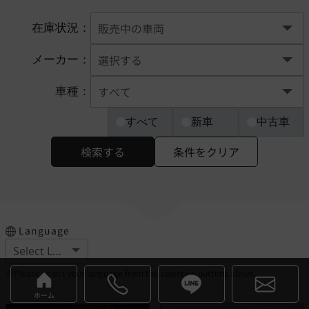
在庫状況：
メーカー：
車種：
すべて
新車
中古車
検索する
条件をクリア
Language
※Please select your language from the selection buttons above.
ホーム