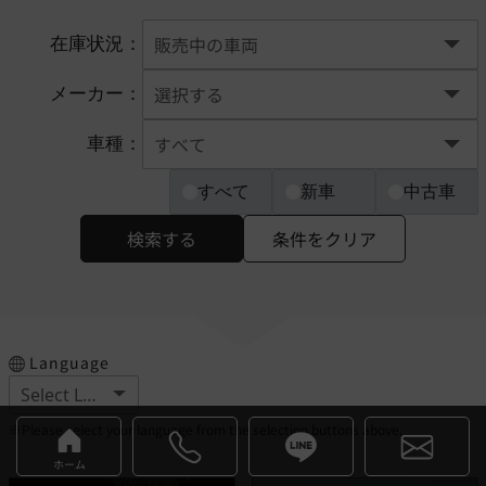
在庫状況：
メーカー：
車種：
すべて
新車
中古車
検索する
条件をクリア
Language
※Please select your language from the selection buttons above.
ホーム