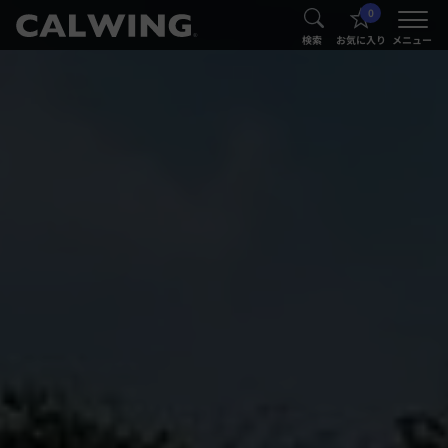
0
®
®
検索
お気に入り
メニュー