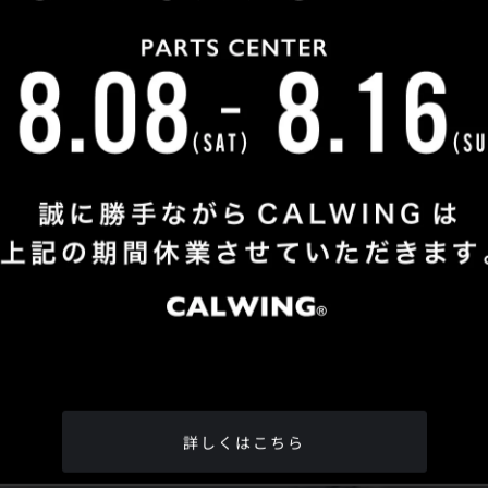
Shop Info
TEL
：
04-2991-7770
FAX
：04-2991-7760
OPEN
：火曜日 - 日曜日：10：00 - 18：00
CLOSE
：月曜日
ADDRESS
：埼玉県所沢市松郷342-6
Google Map
詳しくはこちら