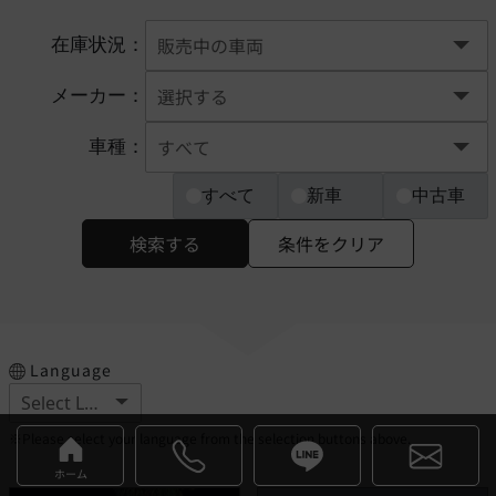
在庫状況：
メーカー：
車種：
すべて
新車
中古車
検索する
条件をクリア
Language
※Please select your language from the selection buttons above.
ホーム