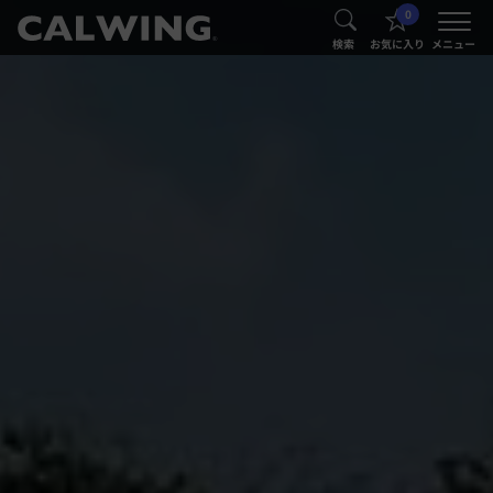
0
®
®
検索
お気に入り
メニュー