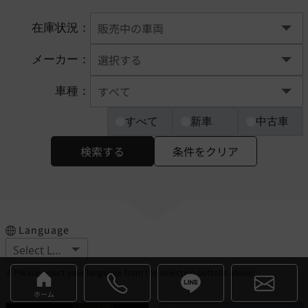
在庫状況：
メーカー：
車種：
すべて
新車
中古車
検索する
条件をクリア
Language
※Please select your language from the selection buttons above.
ホーム