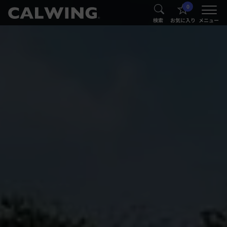
0
®
®
検索
お気に入り
メニュー