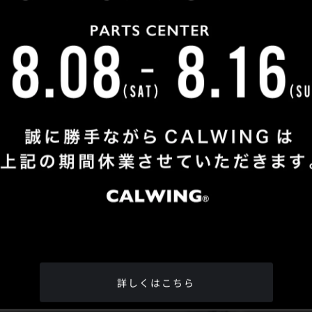
Shop Info
TEL
：
04-2991-7770
FAX
：04-2991-7760
OPEN
：火曜日 - 日曜日：10：00 - 18：00
CLOSE
：月曜日
ADDRESS
：埼玉県所沢市松郷342-6
Google Map
詳しくはこちら