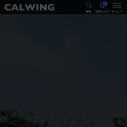
0
®
®
検索
お気に入り
メニュー