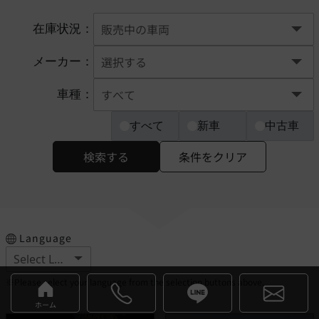
在庫状況：
メーカー：
車種：
すべて
新車
中古車
検索する
条件をクリア
Language
※Please select your language from the selection buttons above.
ホーム