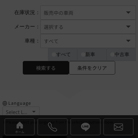
在庫状況：
メーカー：
車種：
すべて
新車
中古車
検索する
条件をクリア
Language
※Please select your language from the selection buttons above.
ホーム