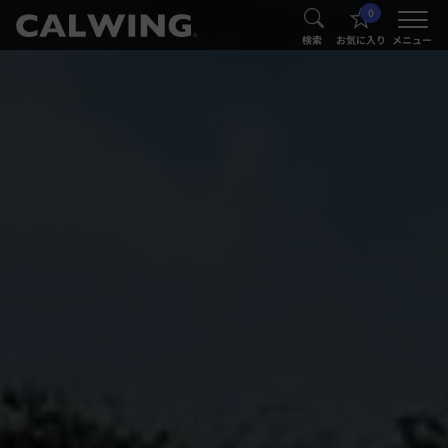
0
®
®
検索
お気に入り
メニュー