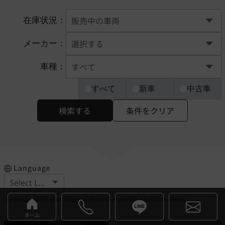
在庫状況：
メーカー：
車種：
すべて
新車
中古車
検索する
条件をクリア
Language
※Please select your language from the selection buttons above.
ホーム