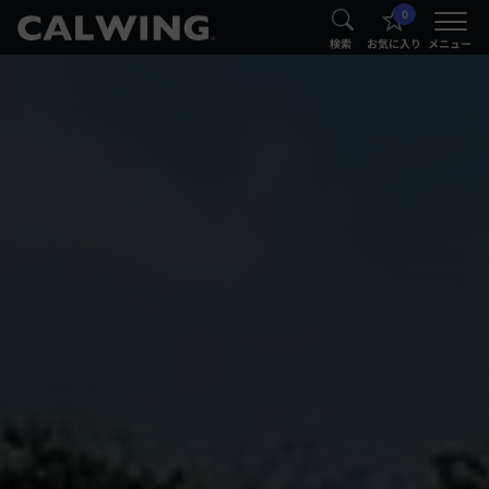
0
®
®
検索
お気に入り
メニュー