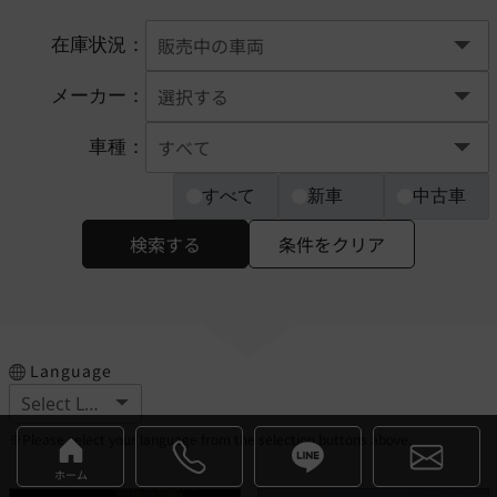
在庫状況：
メーカー：
車種：
すべて
新車
中古車
検索する
条件をクリア
Language
※Please select your language from the selection buttons above.
ホーム