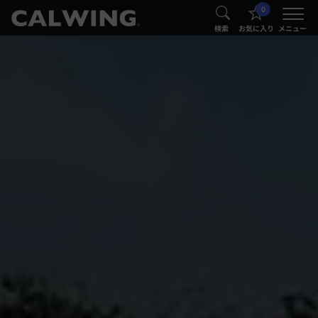
0
®
®
検索
お気に入り
メニュー