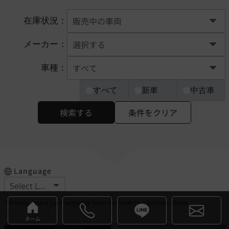
在庫状況：
メーカー：
車種：
すべて
新車
中古車
検索する
条件をクリア
Language
※Please select your language from the selection buttons above.
ホーム