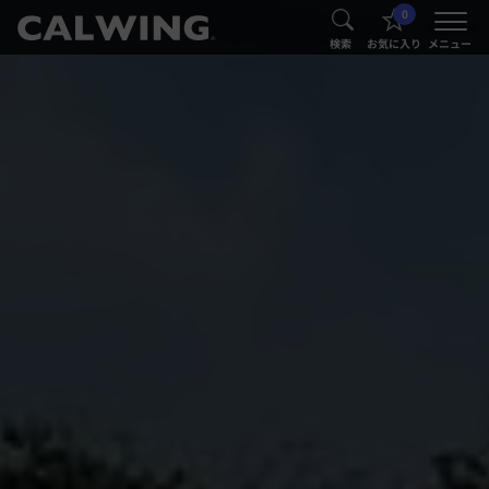
0
®
®
検索
お気に入り
メニュー