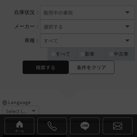
在庫状況：
メーカー：
車種：
すべて
新車
中古車
検索する
条件をクリア
Language
※Please select your language from the selection buttons above.
ホーム