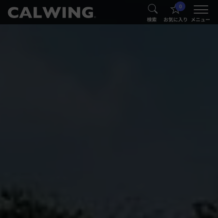
0
®
®
検索
お気に入り
メニュー