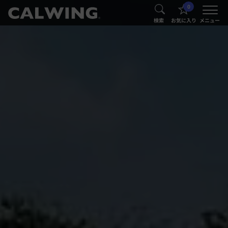
0
®
®
検索
お気に入り
メニュー