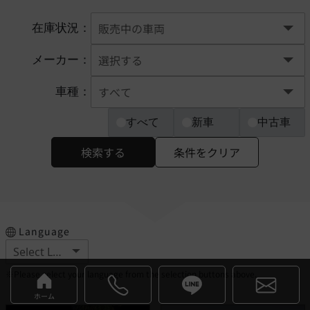
在庫状況：
メーカー：
車種：
すべて
新車
中古車
検索する
条件をクリア
Language
※Please select your language from the selection buttons above.
ホーム