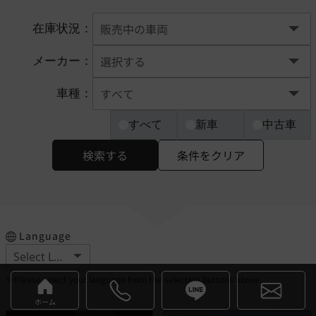
在庫状況：
メーカー：
車種：
すべて
新車
中古車
検索する
条件をクリア
Language
※Please select your language from the selection buttons above.
ホーム