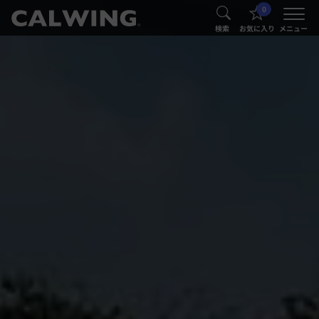
0
®
®
検索
お気に入り
メニュー