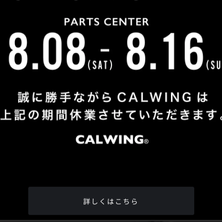
Shop Info
TEL
：
04-2991-7770
FAX
：04-2991-7760
OPEN
：火曜日 - 日曜日：10：00 - 18：00
CLOSE
：月曜日
ADDRESS
：埼玉県所沢市松郷342-6
Google Map
詳しくはこちら