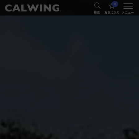
0
®
®
検索
お気に入り
メニュー