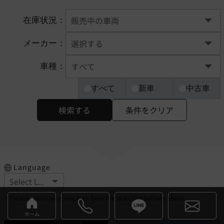
在庫状況：
メーカー：
車種：
すべて
新車
中古車
検索する
条件をクリア
Language
※Please select your language from the selection buttons above.
ホーム