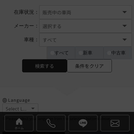
在庫状況：
メーカー：
車種：
すべて
新車
中古車
検索する
条件をクリア
Language
※Please select your language from the selection buttons above.
ホーム