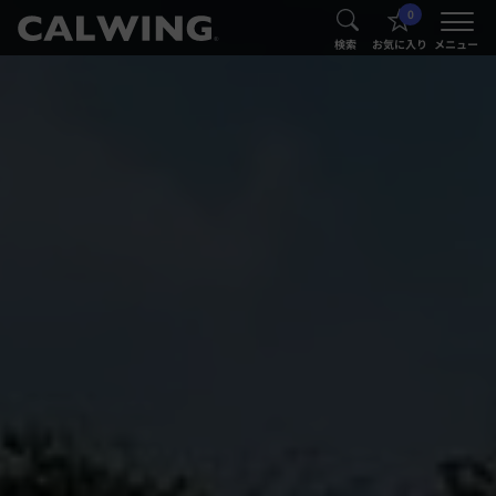
0
®
®
検索
お気に入り
メニュー