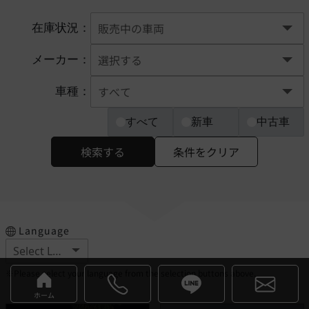
在庫状況：
メーカー：
車種：
すべて
新車
中古車
検索する
条件をクリア
Language
※Please select your language from the selection buttons above.
ホーム