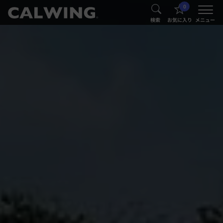
0
®
®
検索
お気に入り
メニュー