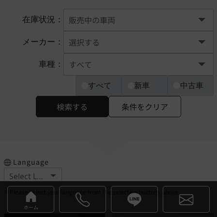
在庫状況：
メーカー：
車種：
すべて
新車
中古車
検索する
条件をクリア
Language
※Please select your language from the selection buttons above.
ホーム