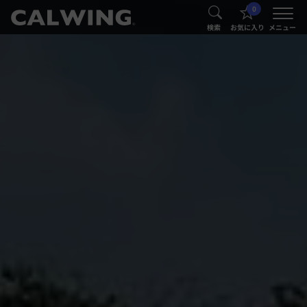
0
®
®
検索
お気に入り
メニュー