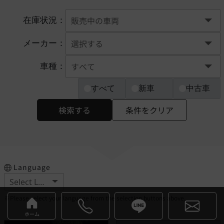
在庫状況：
メーカー：
車種：
すべて
新車
中古車
検索する
条件をクリア
Language
※Please select your language from the selection buttons above.
ホーム