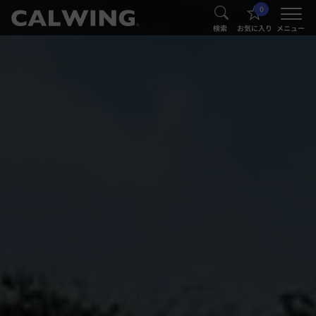
0
®
®
検索
お気に入り
メニュー