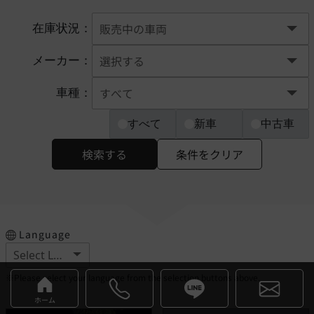
在庫状況：
メーカー：
車種：
すべて
新車
中古車
検索する
条件をクリア
Language
※Please select your language from the selection buttons above.
ホーム