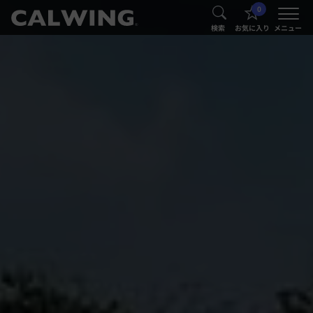
0
®
®
検索
お気に入り
メニュー