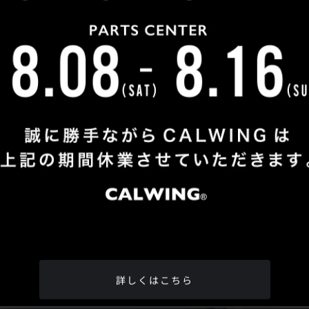
Shop Info
TEL
：
04-2991-7770
FAX
：04-2991-7760
OPEN
：火曜日 - 日曜日：10：00 - 18：00
CLOSE
：月曜日
ADDRESS
：埼玉県所沢市松郷342-6
Google Map
詳しくはこちら