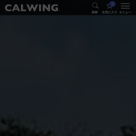
0
®
®
検索
お気に入り
メニュー