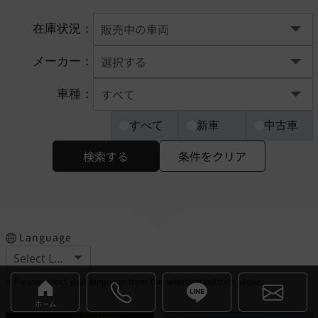
在庫状況：
メーカー：
車種：
すべて
新車
中古車
検索する
条件をクリア
Language
※Please select your language from the selection buttons above.
ホーム