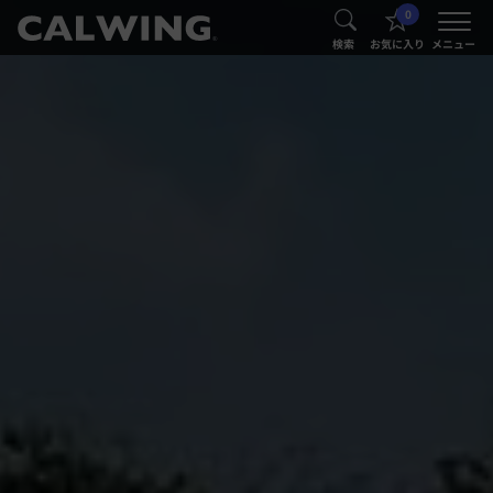
0
®
®
検索
お気に入り
メニュー