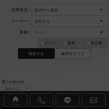
在庫状況：
メーカー：
車種：
すべて
新車
中古車
検索する
条件をクリア
Language
※Please select your language from the selection buttons above.
ホーム