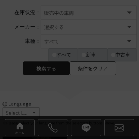
在庫状況：
メーカー：
車種：
すべて
新車
中古車
検索する
条件をクリア
Language
※Please select your language from the selection buttons above.
ホーム