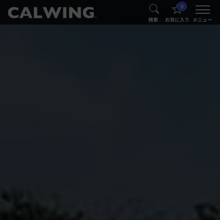
0
®
®
検索
お気に入り
メニュー