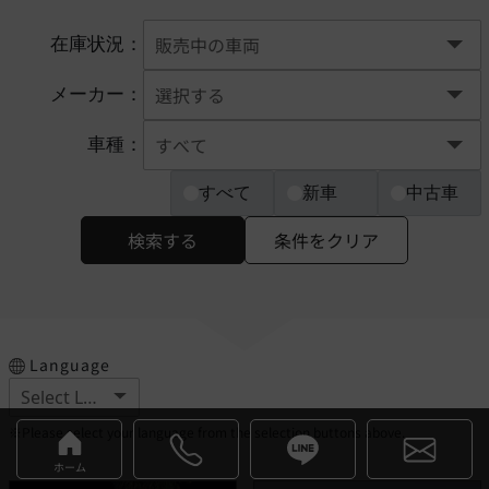
在庫状況：
メーカー：
車種：
すべて
新車
中古車
検索する
条件をクリア
Language
※Please select your language from the selection buttons above.
ホーム