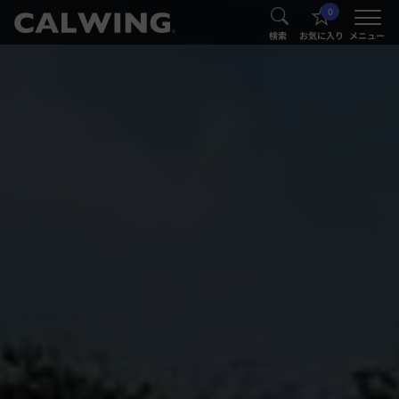
0
®
®
検索
お気に入り
メニュー