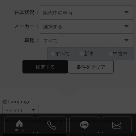
在庫状況：
メーカー：
車種：
すべて
新車
中古車
検索する
条件をクリア
Language
※Please select your language from the selection buttons above.
ホーム