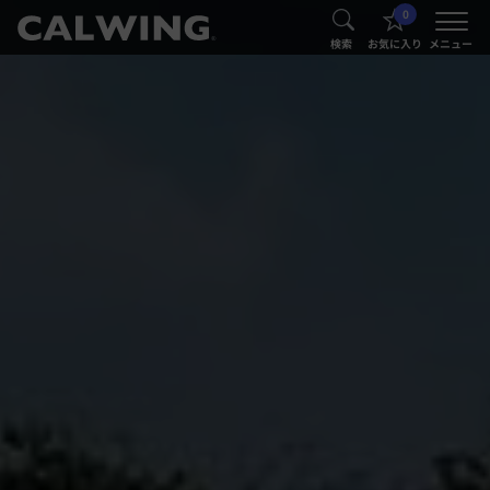
0
®
®
検索
お気に入り
メニュー