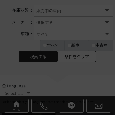
在庫状況：
メーカー：
車種：
すべて
新車
中古車
検索する
条件をクリア
Language
※Please select your language from the selection buttons above.
ホーム