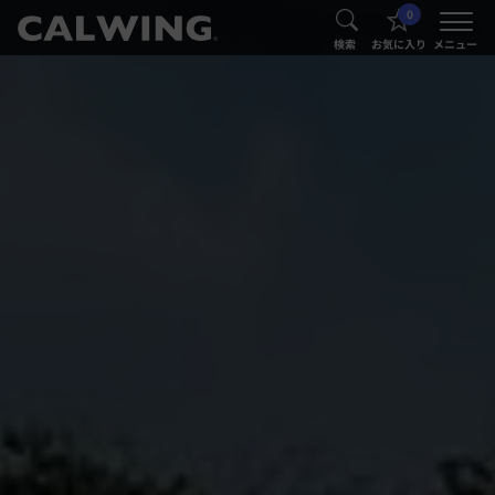
0
®
®
検索
お気に入り
メニュー