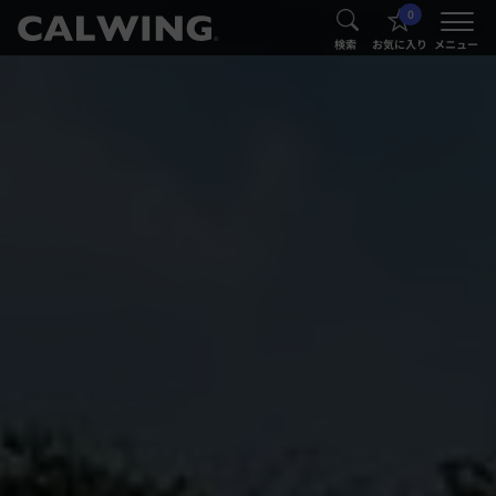
0
®
®
検索
お気に入り
メニュー