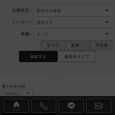
在庫状況：
メーカー：
車種：
すべて
新車
中古車
検索する
条件をクリア
Language
※Please select your language from the selection buttons above.
ホーム