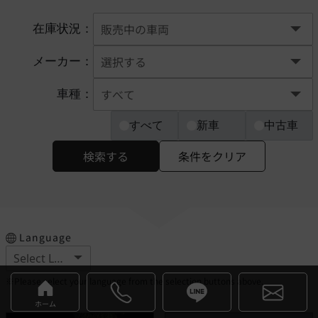
在庫状況：
メーカー：
車種：
すべて
新車
中古車
検索する
条件をクリア
Language
※Please select your language from the selection buttons above.
ホーム