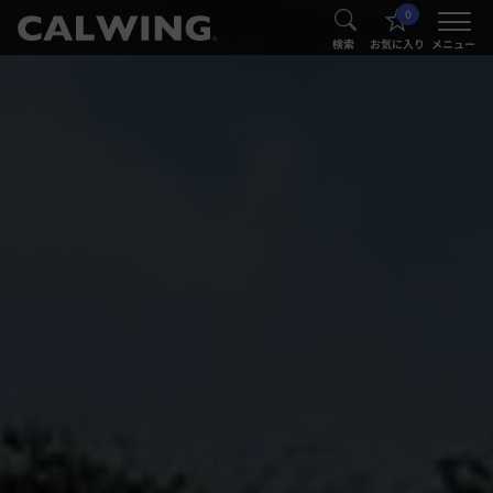
0
®
®
検索
お気に入り
メニュー