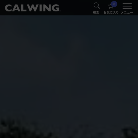
0
®
®
検索
お気に入り
メニュー