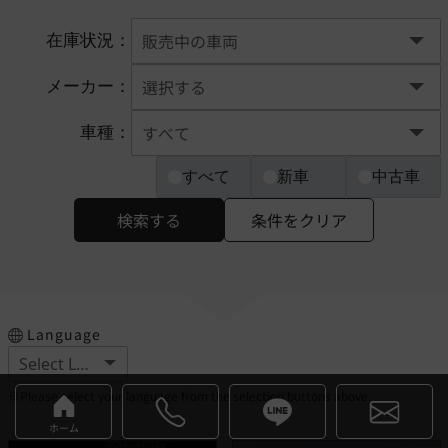
在庫状況：
メーカー：
車種：
すべて
新車
中古車
検索する
条件をクリア
Language
※Please select your language from the selection buttons above.
ホーム