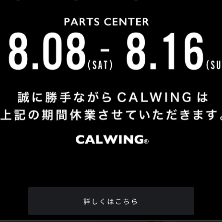
Shop Info
TEL
：
04-2991-7770
FAX
：04-2991-7760
OPEN
：火曜日 - 日曜日：10：00 - 18：00
CLOSE
：月曜日
ADDRESS
：埼玉県所沢市松郷342-6
Google Map
詳しくはこちら