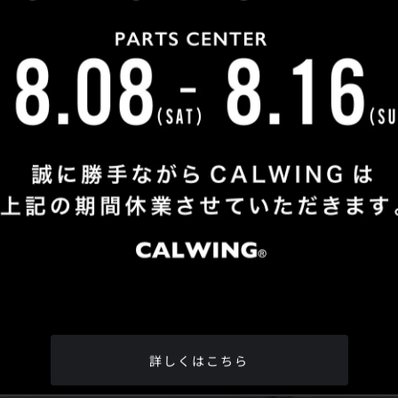
Shop Info
TEL
：
04-2991-7770
FAX
：04-2991-7760
OPEN
：火曜日 - 日曜日：10：00 - 18：00
CLOSE
：月曜日
ADDRESS
：埼玉県所沢市松郷342-6
Google Map
詳しくはこちら