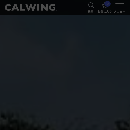
0
®
®
検索
お気に入り
メニュー