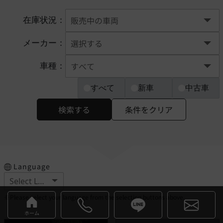
在庫状況：
メーカー：
車種：
すべて
新車
中古車
検索する
条件をクリア
Language
※Please select your language from the selection buttons above.
ホーム