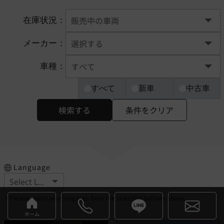
在庫状況：
メーカー：
車種：
すべて
新車
中古車
検索する
条件をクリア
Language
※Please select your language from the selection buttons above.
ホーム