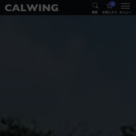
0
®
®
検索
お気に入り
メニュー