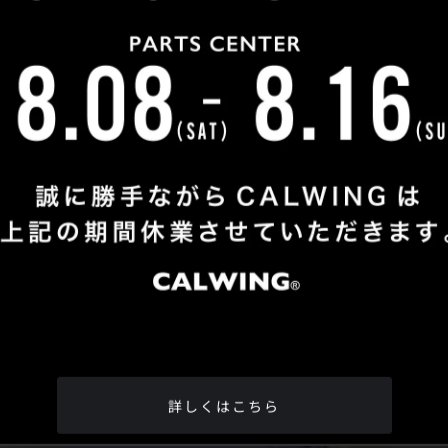
Shop Info
TEL
：
04-2991-7770
FAX
：04-2991-7760
OPEN
：火曜日 - 日曜日：10：00 - 18：00
CLOSE
：月曜日
ADDRESS
：埼玉県所沢市松郷342-6
Google Map
詳しくはこちら