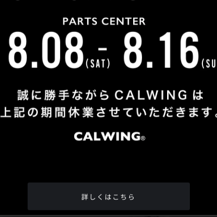
Shop Info
TEL
：
04-2991-7770
FAX
：04-2991-7760
OPEN
：火曜日 - 日曜日：10：00 - 18：00
CLOSE
：月曜日
ADDRESS
：埼玉県所沢市松郷342-6
Google Map
詳しくはこちら